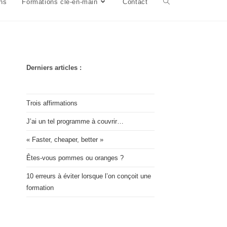
ns
Formations clé-en-main
Contact
Derniers articles :
Trois affirmations
J’ai un tel programme à couvrir…
« Faster, cheaper, better »
Êtes-vous pommes ou oranges ?
10 erreurs à éviter lorsque l’on conçoit une
formation