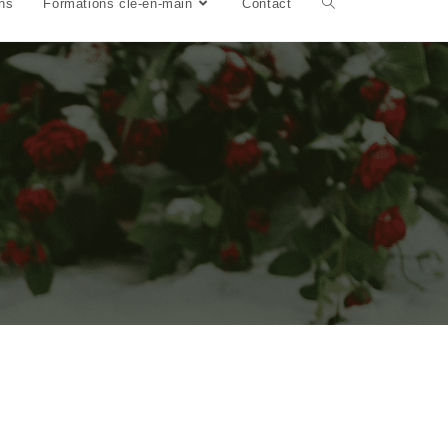
ns
Formations clé-en-main
Contact